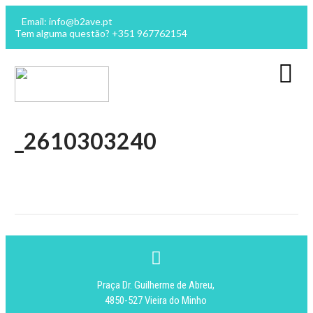
Email: info@b2ave.pt
Tem alguma questão? +351 967762154
_2610303240
Praça Dr. Guilherme de Abreu,
4850-527 Vieira do Minho