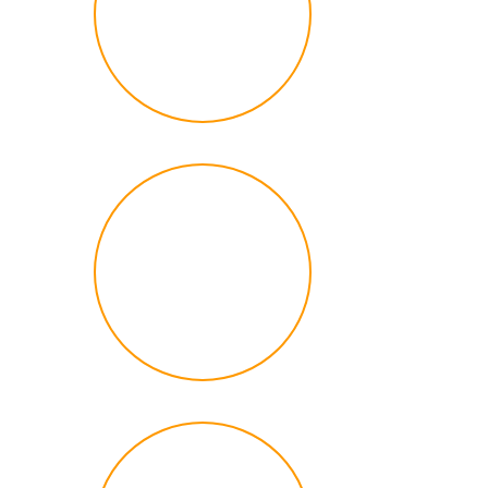
Orçamento Global
(euros)
917,579
+
Horas de capacitação
132
+