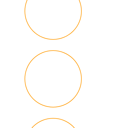
Bolsas de
Empreendedorismo
(número)
48
+
Bolsas de
Empreendedorismo
(euros)
201,600
+