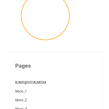
Prémios dos Concursos
de Ideias de Negócio
22,500
+
Pages
B2AVE@SOCIALMEDIA
bloco_1
bloco_2
bloco_4