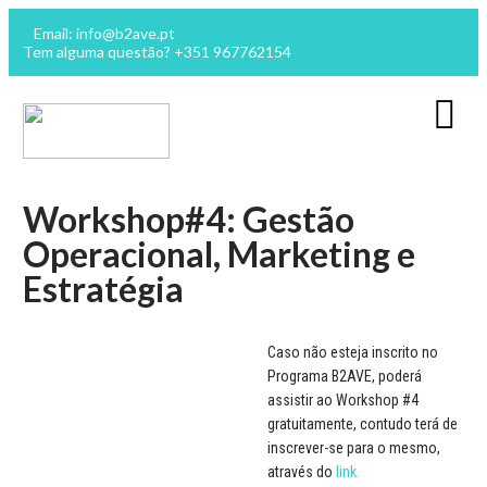
Email: info@b2ave.pt
Tem alguma questão? +351 967762154
Workshop#4: Gestão
Operacional, Marketing e
Estratégia
Caso não esteja inscrito no
Data :
Programa B2AVE, poderá
12 April 2018
assistir ao Workshop #4
gratuitamente, contudo terá de
Hora :
inscrever-se para o mesmo,
10:00 pm - 12:30 pm
através do
link.