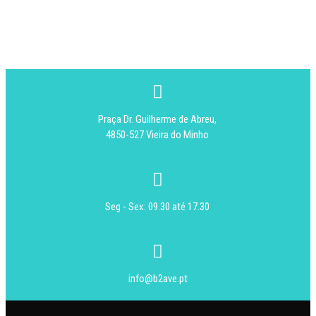
Anfitrião :
Coordenação Executiva B2AVE
Praça Dr. Guilherme de Abreu,
4850-527 Vieira do Minho
Seg - Sex: 09.30 até 17.30
info@b2ave.pt