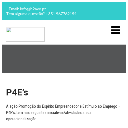
Email: info@b2ave.pt
Tem alguma questão? +351 967762154
P4E’s
A ação Promoção do Espírito Empreendedor e Estímulo ao Emprego –
P4E’s, tem nas seguintes iniciativas/atividades a sua
operacionalização.