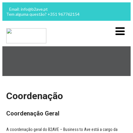
Email: info@b2ave.pt
Tem alguma questão? +351 967762154
Coordenação
Coordena
çã
o Geral
A coordenação geral do B2AVE – Business to Ave está a cargo da