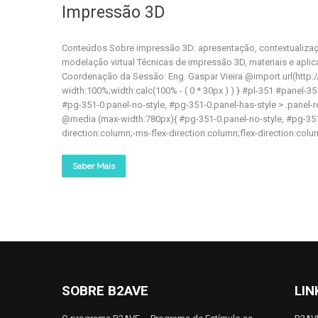
Impressão 3D
Conteúdos Sobre impressão 3D: apresentação, contextualizaç
modelação virtual Técnicas de impressão 3D, materiais e apl
Coordenação da Sessão: Eng. Gaspar Vieira @import url(http:/
width:100%;width:calc(100% - ( 0 * 30px ) ) } #pl-351 #panel-35
#pg-351-0.panel-no-style, #pg-351-0.panel-has-style > .panel-row
@media (max-width:780px){ #pg-351-0.panel-no-style, #pg-351-0.
direction:column;-ms-flex-direction:column;flex-direction:column
Saber Mais
SOBRE B2AVE
LIN