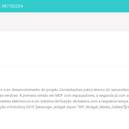
1 967762154
ão e ao desenvolvimento do projeto Constelações pelos alunos do secundário 
as versões. A primeira versão em MDF com espaçadores, a segunda já com as
es eletrónicos e um sistema de fixação da bateria com a respetiva tampa. Es
o e Robótica 2019. [siteorigin_widget class="WP_Widget_Media_Gallery"][/site