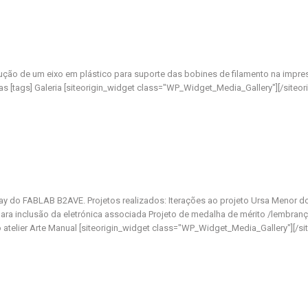
ção de um eixo em plástico para suporte das bobines de filamento na impress
s [tags] Galeria [siteorigin_widget class="WP_Widget_Media_Gallery"][/siteor
y do FABLAB B2AVE. Projetos realizados: Iterações ao projeto Ursa Menor d
ra inclusão da eletrónica associada Projeto de medalha de mérito /lembrança
atelier Arte Manual [siteorigin_widget class="WP_Widget_Media_Gallery"][/site