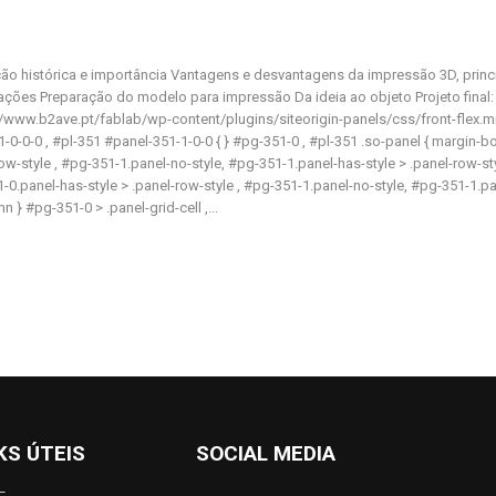
ão histórica e importância Vantagens e desvantagens da impressão 3D, prin
icações Preparação do modelo para impressão Da ideia ao objeto Projeto fin
/www.b2ave.pt/fablab/wp-content/plugins/siteorigin-panels/css/front-flex.mi
1-0-0-0 , #pl-351 #panel-351-1-0-0 { } #pg-351-0 , #pl-351 .so-panel { margin-b
-style , #pg-351-1.panel-no-style, #pg-351-1.panel-has-style > .panel-row-style 
panel-has-style > .panel-row-style , #pg-351-1.panel-no-style, #pg-351-1.pane
 } #pg-351-0 > .panel-grid-cell ,...
KS ÚTEIS
SOCIAL MEDIA