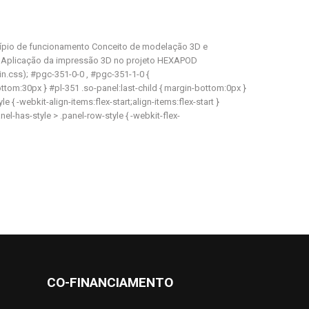
cípio de funcionamento Conceito de modelação 3D e
al: Aplicação da impressão 3D no projeto HEXAPOD
n.css); #pgc-351-0-0 , #pgc-351-1-0 {
ottom:30px } #pl-351 .so-panel:last-child { margin-bottom:0px }
{ -webkit-align-items:flex-start;align-items:flex-start }
l-has-style > .panel-row-style { -webkit-flex-
CO-FINANCIAMENTO