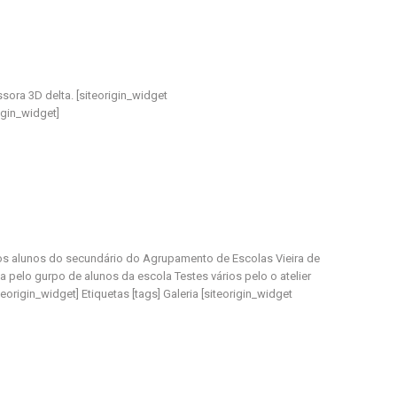
ora 3D delta. [siteorigin_widget
igin_widget]
os alunos do secundário do Agrupamento de Escolas Vieira de
 pelo gurpo de alunos da escola Testes vários pelo o atelier
origin_widget] Etiquetas [tags] Galeria [siteorigin_widget