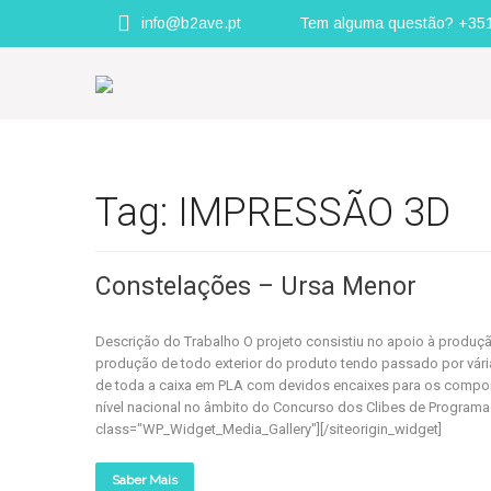
info@b2ave.pt
Tem alguma questão? +35
Tag: IMPRESSÃO 3D
Constelações – Ursa Menor
Descrição do Trabalho O projeto consistiu no apoio à produç
produção de todo exterior do produto tendo passado por vári
de toda a caixa em PLA com devidos encaixes para os component
nível nacional no âmbito do Concurso dos Clibes de Programaçã
class="WP_Widget_Media_Gallery"][/siteorigin_widget]
Saber Mais