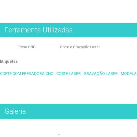
Ferramenta Utilizadas
Fresa CNC
Corte e Gravação Laser
Etiquetas
CORTE COM FRESADORA CNC
CORTE LASER
GRAVAÇÃO LASER
MODELA
Galeria