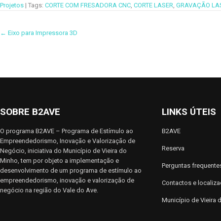
Projetos
| Tags:
CORTE COM FRESADORA CNC
,
CORTE LASER
,
GRAVAÇÃO LA
P
←
Eixo para Impressora 3D
o
s
t
n
SOBRE B2AVE
LINKS ÚTEIS
a
O programa B2AVE – Programa de Estímulo ao
B2AVE
v
Empreendedorismo, Inovação e Valorização de
Reserva
i
Negócio, iniciativa do Município de Vieira do
Minho, tem por objeto a implementação e
Perguntas frequente
g
desenvolvimento de um programa de estímulo ao
empreendedorismo, inovação e valorização de
Contactos e localiz
a
negócio na região do Vale do Ave.
Município de Vieira 
t