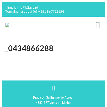
Email: info@b2ave.pt
Tem alguma questão? +351 967762154
_0434866288
Praça Dr. Guilherme de Abreu,
4850-527 Vieira do Minho