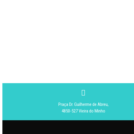
Praça Dr. Guilherme de Abreu,
4850-527 Vieira do Minho