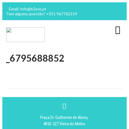
Email: info@b2ave.pt
Tem alguma questão? +351 967762154
_6795688852
Praça Dr. Guilherme de Abreu,
4850-527 Vieira do Minho