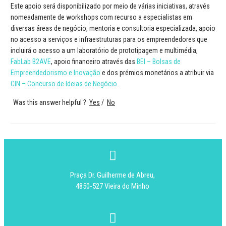
Este apoio será disponibilizado por meio de várias iniciativas, através
nomeadamente de workshops com recurso a especialistas em
diversas áreas de negócio, mentoria e consultoria especializada, apoio
no acesso a serviços e infraestruturas para os empreendedores que
incluirá o acesso a um laboratório de prototipagem e multimédia,
FabLab B2AVE
, apoio financeiro através das
BEI – Bolsas de
Empreendedorismo e Inovação
e dos prémios monetários a atribuir via
CIN – Concurso de Ideias de Negócio
.
Was this answer helpful ?
Yes
/
No
Praça Dr. Guilherme de Abreu,
4850-527 Vieira do Minho