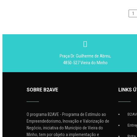
1
P
o
s
t
Praça Dr. Guilherme de Abreu,
s
4850-527 Vieira do Minho
n
a
SOBRE B2AVE
LINKS Ú
v
i
g
O programa B2AVE - Programa de Estímulo ao
B2A
Empreendedorismo, Inovação e Valorização de
a
Entr
Negócio, iniciativa do Município de Vieira do
t
Minho, tem por objeto a implementação e
Rota