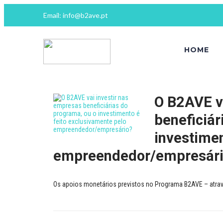
Email: info@b2ave.pt
HOME
O B2AVE v
beneficiár
investimen
empreendedor/empresár
Os apoios monetários previstos no Programa B2AVE – atravé